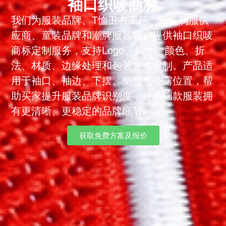
袖口织唛商标
我们为服装品牌、T恤卫衣工厂、工装制服供
应商、童装品牌和潮牌服装客户提供袖口织唛
商标定制服务，支持Logo、尺寸、颜色、折
法、材质、边缘处理和包装方式定制。产品适
用于袖口、袖边、下摆、侧缝等外露位置，帮
助买家提升服装品牌识别度，让基础款服装拥
有更清晰、更稳定的品牌细节。
获取免费方案及报价