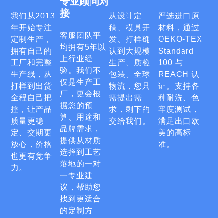
专业顾问对
接
我们从2013
从设计定
严选进口原
年开始专注
稿、模具开
材料，通过
客服团队平
定制生产，
发、打样确
OEKO-TEX
均拥有5年以
拥有自己的
认到大规模
Standard
上行业经
工厂和完整
生产、质检
100 与
验。我们不
生产线，从
包装、全球
REACH 认
仅是生产工
打样到出货
物流，您只
证。支持各
厂，更会根
全程自己把
需提出需
种耐洗、色
据您的预
控，让产品
求，剩下的
牢度测试，
算、用途和
质量更稳
交给我们。
满足出口欧
品牌需求，
定、交期更
美的高标
提供从材质
放心，价格
准。
选择到工艺
也更有竞争
落地的一对
力。
一专业建
议，帮助您
找到更适合
的定制方