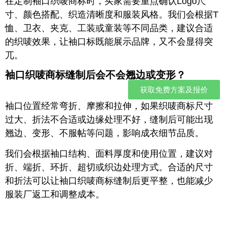
在定制袖口织唛商标时，买家需要重点确认Logo尺
寸、颜色搭配、织造清晰度和服装风格。我们会根据T
恤、卫衣、夹克、工装或童装等不同品类，建议合适
的织唛效果，让袖口标既能展示品牌，又不会显得突
兀。
袖口织唛商标缝制后会不会翘边或变形？
获取免费方案及报价
袖口位置经常弯折、摩擦和拉伸，如果织唛商标尺寸
过大、折法不合适或边缘处理不好，缝制后可能出现
翘边、变形、不服帖等问题，影响成衣细节品质。
我们会根据袖口结构、面料厚度和使用位置，建议对
折、端折、环折、超切或织边处理方式。合适的尺寸
和折法可以让袖口织唛商标缝制后更平整，也能减少
服装厂返工和调整成本。