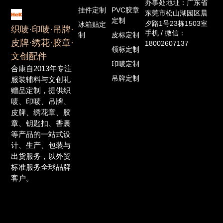
办事处地址：广东省
挂件定制
PVC胶章
东莞市松山湖园区晨
定制
夕路1号23栋1503室
冰箱贴定
织唛·印唛·吊牌·
手机 / 微信：
制
皮标定制
皮牌·绣花·胶章·
18002607137
领标定制
文创配件
印唛定制
合康自2013年专注
吊牌定制
服装辅料与文创礼
赠品定制，提供织
唛、印唛、吊牌、
皮牌、绣花章、胶
章、钥匙扣、香囊
等产品的一站式设
计、生产、包装与
出货服务，以外贸
标准服务全球品牌
客户。